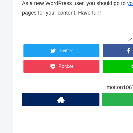
As a new WordPress user, you should go to
yo
pages for your content. Have fun!
シ
Twitter
Pocket
motton