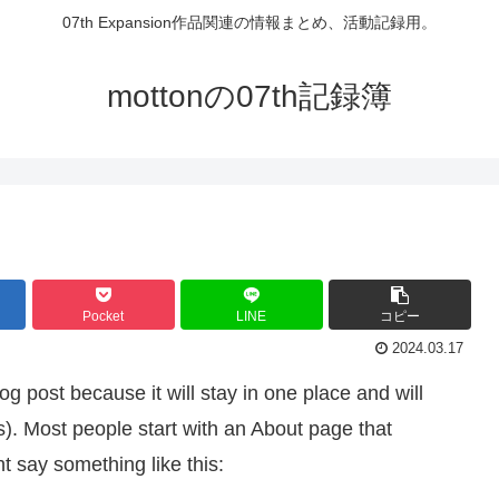
07th Expansion作品関連の情報まとめ、活動記録用。
mottonの07th記録簿
Pocket
LINE
コピー
2024.03.17
og post because it will stay in one place and will
s). Most people start with an About page that
ht say something like this: