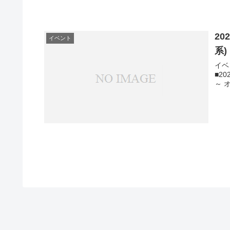
20
イベント
系)
イベ
■2
～ 