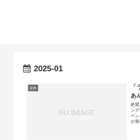
2025-01
「
楽曲
あ
絶賛
ング
ベン
が発