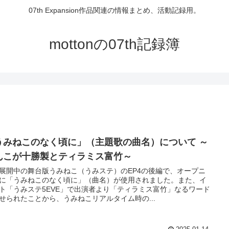
07th Expansion作品関連の情報まとめ、活動記録用。
mottonの07th記録簿
うみねこのなく頃に」（主題歌の曲名）について ～
んこが十勝製とティラミス富竹～
展開中の舞台版うみねこ（うみステ）のEP4の後編で、オープニ
に「うみねこのなく頃に」（曲名）が使用されました。また、イ
ト「うみステ5EVE」で出演者より「ティラミス富竹」なるワード
せられたことから、うみねこリアルタイム時の...