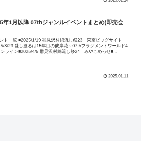
2025.01.14
25年1月以降 07thジャンルイベントまとめ(即売会
ント一覧 ■2025/1/19 雛見沢村綿流し祭23 東京ビッグサイト
025/3/23 愛し渡るは15年目の彼岸花～07thフラグメントワールド4
オンライン■2025/4/5 雛見沢村綿流し祭24 みやこめっせ■...
2025.01.11